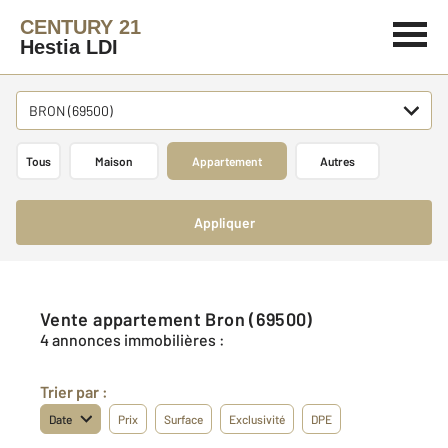
CENTURY 21
Hestia LDI
BRON (69500)
Tous
Maison
Appartement
Autres
Appliquer
Vente appartement Bron (69500)
4 annonces immobilières :
Trier par :
Date
Prix
Surface
Exclusivité
DPE