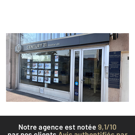
CENTURY 21 Hestia LDI
32 rue Antoine Lumière
LYON - 69008
Envoyer un message
Téléphoner à l'agence
Notre agence est notée
9,1/10
par nos clients
Avis authentifiés par