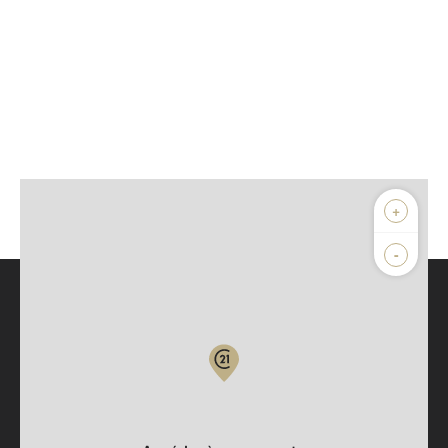
+
-
Parlons de vous, parlons biens
Votre compte :