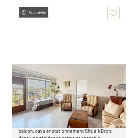
Exclusivité
BRON 69
2
79,48 m
, 3 pièces
Ref : 2282
Appartement T3 à vendre
289 000 €
BRON Appartement 80 m² refait à neuf avec
balcon, cave et stationnement Situé à Bron,
dans une résidence calme et agréable,