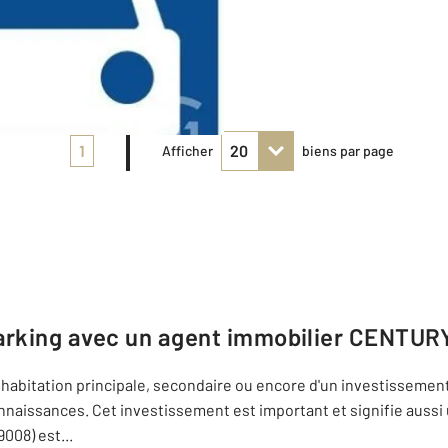
1
Afficher
biens par page
arking avec un agent immobilier
CENTURY 
n habitation principale, secondaire ou encore d'un investissement 
connaissances. Cet investissement est important et signifie auss
9008) est
...