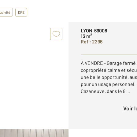
usivité
DPE
LYON 69008
2
13 m
Ref : 2296
À VENDRE - Garage fermé -
copropriété calme et sécu
une belle opportunité, au
pour un usage personnel. 
Cazeneuve, dans le 8 ...
Voir 