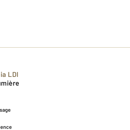
ia LDI
Lumière
ssage
agence