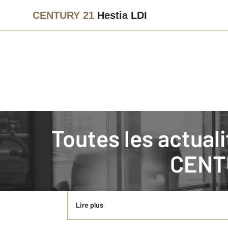
CENTURY 21
Hestia LDI
Immobilier
Actualités immobilières à LYON
Toutes les actua
L'équipe Century 21 de LYON 8ème recher
CENTU
L'agent immobilier est un professionnel du secteur 
agit en tant qu'intermédiaire entre les acheteurs 
Lire plus