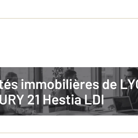
lités immobilières de L
che de nouveaux collaborateurs
RY 21 Hestia LDI
immobilier, dont la mission principale est de faciliter l'achat, la vente, l
et les vendeurs, les propriétaires et les locataires, et les accompagne tout 