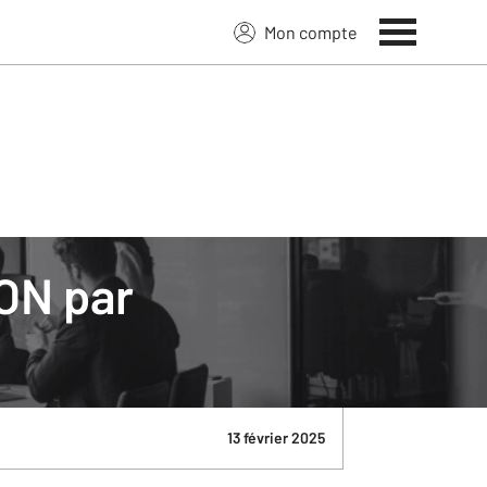
Mon compte
YON par
a location ou la gestion de biens immobiliers. Il
au long du processus. ...
13 février 2025