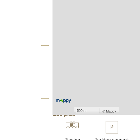
Afficher sur la carte :
Agence
Vue globale
2
Surface totale : 40 m
Type d'appartement : F2
Nombre de pièces : 2
[Voir le détail]
Équipements
500 m
©
Mappy
Les plus
P
Piscine
Parking couvert