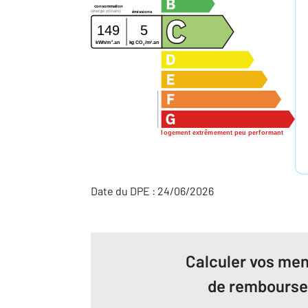
consommation
(énergie primaire)
émissions
149
5
2
2
kg CO
/m
.an
kWh/m
.an
2
logement extrêmement peu performant
Date du DPE : 24/06/2026
Calculer vos men
de rembours