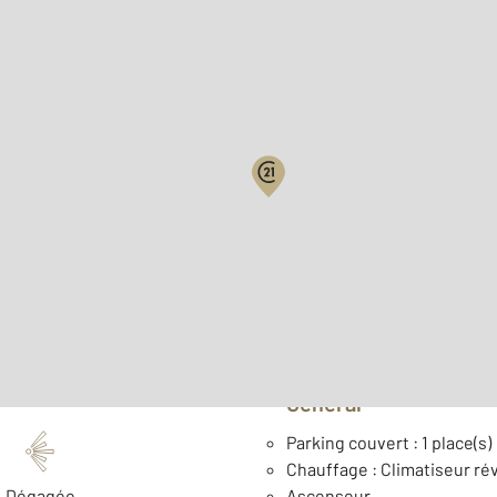
Biens vendus
Surface habitable : 35,0 m
ème
Étage : 3
Année construction : 200
Général
Parking couvert : 1 place(s)
Chauffage : Climatiseur rév
Dégagée
Ascenseur