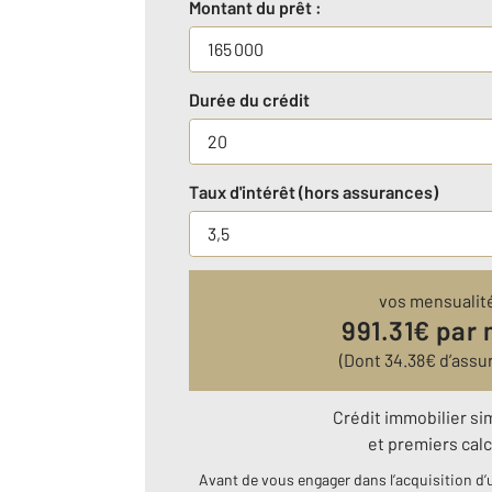
Montant du prêt :
Durée du crédit
Taux d'intérêt (hors assurances)
vos mensualit
991.31
€ par 
(Dont
34.38
€ d’assu
Crédit immobilier si
et premiers calc
Avant de vous engager dans l’acquisition d’u