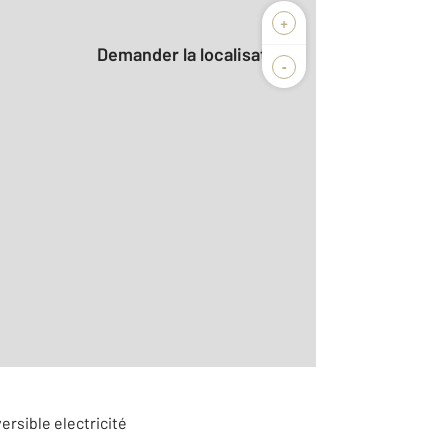
+
Demander la localisation
-
2
4
ersible electricité