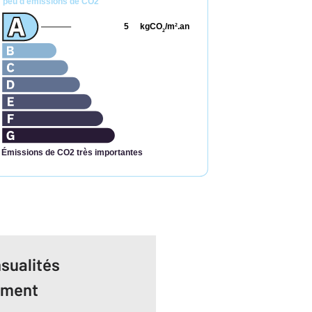
peu d'émissions de CO2
5
kgCO
/m
.an
2
2
Émissions de CO2 très importantes
sualités
ement