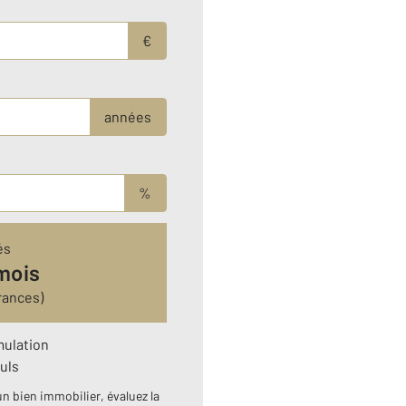
€
années
%
és
mois
rances)
mulation
uls
n bien immobilier, évaluez la