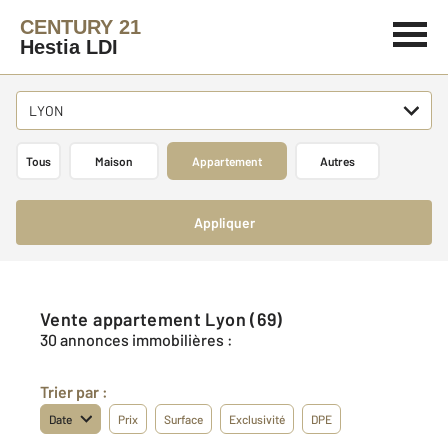
CENTURY 21
Hestia LDI
LYON
Tous
Maison
Appartement
Autres
Appliquer
Vente appartement Lyon (69)
30 annonces immobilières :
Trier par :
Date
Prix
Surface
Exclusivité
DPE