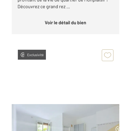
Découvrez ce grand rez ...
Voir le détail du bien
Exclusivité
LYON 69008
2
17 m
, 1 pièce
Ref : 2238