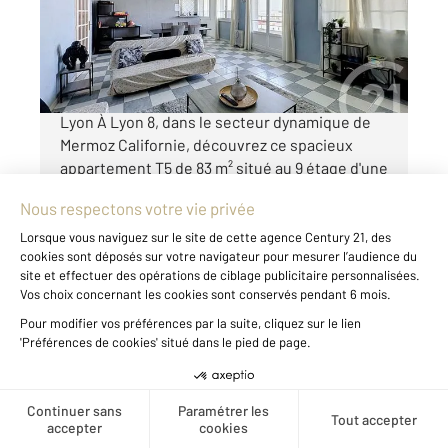
Appartement F5 à vendre
254 000 €
Appartement T5 avec vue exceptionnelle sur
Lyon À Lyon 8, dans le secteur dynamique de
Mermoz Californie, découvrez ce spacieux
appartement T5 de 83 m² situé au 9 étage d'une
résidence bien entretenue. Son principal atout
: une vue exceptionnelle ...
Voir le détail du bien
Exclusivité
Créer une alerte