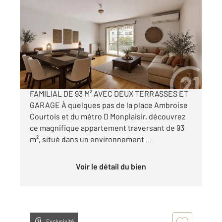
LYON 69008
2
92,63 m
, 4 pièces
Ref : 2268
Appartement F4 à vendre
525 000 €
LYON 8 MONPLAISIR RUE SAINT-NESTOR T4
FAMILIAL DE 93 M² AVEC DEUX TERRASSES ET
GARAGE À quelques pas de la place Ambroise
Courtois et du métro D Monplaisir, découvrez
ce magnifique appartement traversant de 93
m², situé dans un environnement ...
Voir le détail du bien
Exclusivité