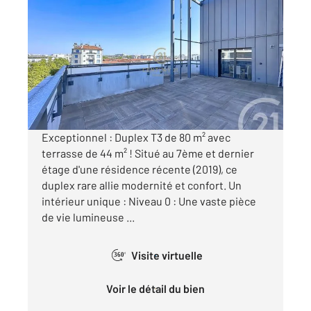
LYON 69008
2
79,37 m
, 3 pièces
Ref : 2290
Appartement T3 à vendre
455 000 €
Visiter le site dédié
Exceptionnel : Duplex T3 de 80 m² avec
terrasse de 44 m² ! Situé au 7ème et dernier
étage d'une résidence récente (2019), ce
duplex rare allie modernité et confort. Un
intérieur unique : Niveau 0 : Une vaste pièce
de vie lumineuse ...
Visite virtuelle
360°
Voir le détail du bien