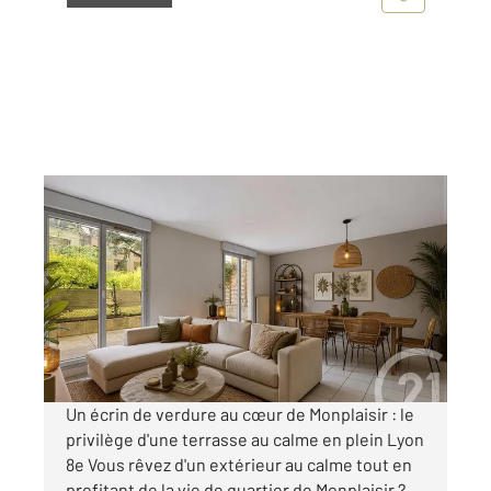
LYON 69008
2
49,04 m
, 2 pièces
Ref : 2252
Appartement F2 à vendre
215 000 €
Visiter le site dédié
Un écrin de verdure au cœur de Monplaisir : le
privilège d'une terrasse au calme en plein Lyon
8e Vous rêvez d'un extérieur au calme tout en
profitant de la vie de quartier de Monplaisir ?