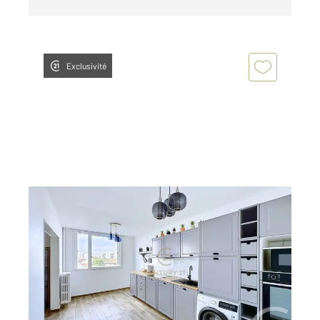
Exclusivité
LYON 69008
2
79,54 m
, 3 pièces
Ref : 2229
Appartement T3 à vendre
195 000 €