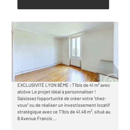
LYON 69008
2
41,46 m
, 2 pièces
Ref : 2239
Appartement T2 à vendre
135 000 €
Visiter le site dédié
EXCLUSIVITÉ LYON 8ÈME : T1bis de 41 m² avec
alcôve Le projet idéal à personnaliser !
Saisissez l'opportunité de créer votre "chez-
vous" ou de réaliser un investissement locatif
stratégique avec ce T1bis de 41,46 m², situé au
8 Avenue Francis ...