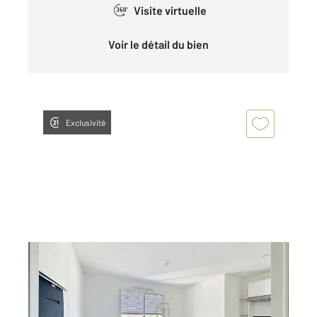
Visite virtuelle
360°
Voir le détail du bien
Exclusivité
LYON 69008
2
26,38 m
, 1 pièce
Ref : 2202
Appartement Studio à vendre