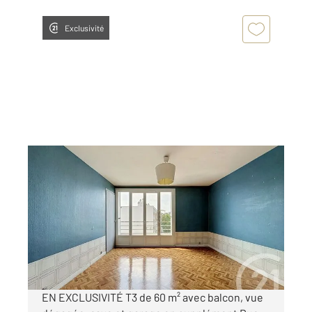
Exclusivité
LYON 69003
2
60,27 m
, 3 pièces
Ref : 2309
Appartement F3 à vendre
215 000 €
Visiter le site dédié
EN EXCLUSIVITÉ T3 de 60 m² avec balcon, vue