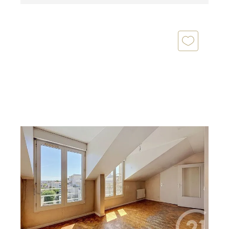
LYON 69008
2
29,17 m
, 1 pièce
Ref : 2242
Appartement F1 à vendre
159 000 €
Studio avec alcôve Dernier étage Cœur de