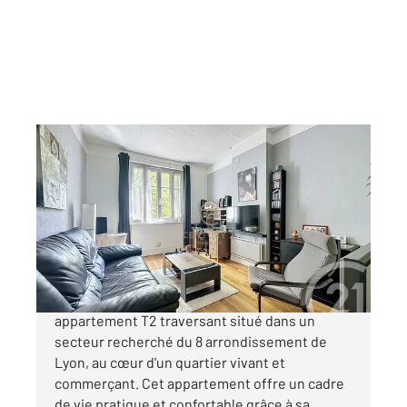
LYON 69008
2
42 m
, 2 pièces
Ref : 2175
Appartement à vendre
150 000 €
À découvrir sans tarder : agréable
appartement T2 traversant situé dans un
secteur recherché du 8 arrondissement de
Lyon, au cœur d'un quartier vivant et
commerçant. Cet appartement offre un cadre
de vie pratique et confortable grâce à sa