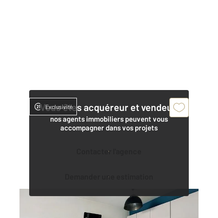
Vous êtes acquéreur et vendeur,
Exclusivité
nos agents immobiliers peuvent vous
accompagner dans vos projets
Contacter l'agence
Demander une estimation
LYON 69008
2
35,03 m
, 2 pièces