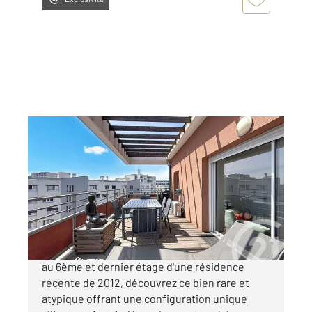
LYON 69008
2
62,13 m
, 3 pièces
Ref : 2230
Appartement T3 à vendre
250 000 €
Lyon 8ème : Maison de la Danse - Bachut. Situé
au 6ème et dernier étage d'une résidence
récente de 2012, découvrez ce bien rare et
atypique offrant une configuration unique