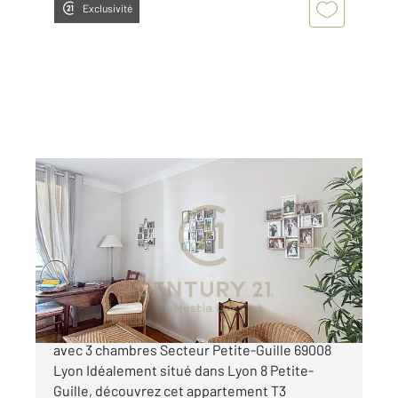
Exclusivité
LYON 69008
2
68,41 m
, 3 pièces
Ref : 2114
Appartement F3 à vendre
230 000 €
Appartement T3 lumineux avec possibilité T4
avec 3 chambres Secteur Petite-Guille 69008
Lyon Idéalement situé dans Lyon 8 Petite-
Guille, découvrez cet appartement T3