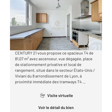
LYON 69008
2
81,07 m
, 4 pièces
Ref : 2299
Appartement F4 à vendre
189 000 €
Visiter le site dédié
CENTURY 21 vous propose ce spacieux T4 de
81,07 m² avec ascenseur, vue dégagée, place
de stationnement privative et local de
rangement, situé dans le secteur États-Unis /
Viviani du 8 arrondissement de Lyon, à
proximité immédiate des tramways T4 ...
Visite virtuelle
360°
Voir le détail du bien